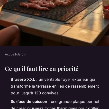
Accueil
›
Jardin
JARDIN
Ce qu'il faut lire en priorité
Quel brasero XXL choisir pour
rassembler vos convives ?
Brasero XXL
: un véritable foyer extérieur qui
transforme la terrasse en lieu de rassemblement
Arielle
•
03/06/2026 19:35
•
9 min de lecture
pour jusqu’à 120 convives.
Surface de cuisson
: une grande plaque permet
de créer plusieurs zones thermiques pour griller,