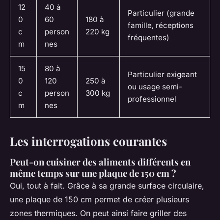
12
40 à
Particulier (grande
0
60
180 à
famille, réceptions
c
person
220 kg
fréquentes)
m
nes
15
80 à
Particulier exigeant
0
120
250 à
ou usage semi-
c
person
300 kg
professionnel
m
nes
Les interrogations courantes
Peut-on cuisiner des aliments différents en
même temps sur une plaque de 150 cm ?
Oui, tout à fait. Grâce à sa grande surface circulaire,
une plaque de 150 cm permet de créer plusieurs
zones thermiques. On peut ainsi faire griller des