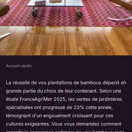
Accueil
›
Jardin
JARDIN
Guide d'achat du pot
La réussite de vos plantations de bambous dépend en
grande partie du choix de leur contenant. Selon une
rectangulaire idéal pour
étude FranceAgriMer 2025, les ventes de jardinières
bambou
spécialisées ont progressé de 23% cette année,
témoignant d'un engouement croissant pour ces
Mathilde
•
4 novembre 2025
•
6 min de lecture
cultures exigeantes. Vous vous demandez comment