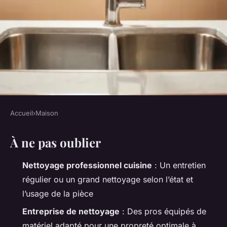
Accueil
›
Maison
MAISON
À ne pas oublier
Découvrez le nettoyage de
cuisine à Auxerre pour une
Nettoyage professionnel cuisine
: Un entretien
brillance assurée
régulier ou un grand nettoyage selon l’état et
l’usage de la pièce
Aubine
•
15/04/2026 12:05
•
9 min de lecture
Entreprise de nettoyage
: Des pros équipés de
matériel adapté pour une propreté optimale à